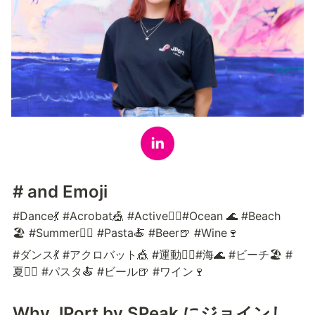
# and Emoji
#Dance💃 #Acrobat🎪 #Active🏃‍♀️#Ocean 🌊 #Beach
🏖️ #Summer🏄‍♂️ #Pasta🍝 #Beer🍺 #Wine🍷
#ダンス💃 #アクロバット🎪 #運動🏃‍♀️#海🌊 #ビーチ🏖️ #
夏🏄‍♂️ #パスタ🍝 #ビール🍺 #ワイン🍷 
Why JPort by SPeak にジョインし