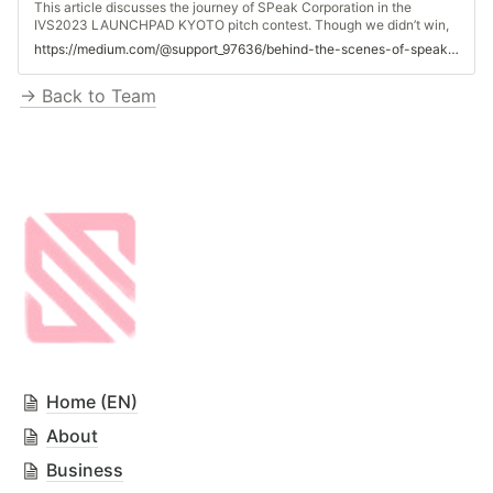
This article discusses the journey of SPeak Corporation in the
IVS2023 LAUNCHPAD KYOTO pitch contest. Though we didn’t win,
we want to…
https://medium.com/@support_97636/behind-the-scenes-of-speaks-ivs2023-launchpad-kyoto-pitch-contest-journey-c1d09a1cc45a
→ Back to Team
Home (EN)
About
Business