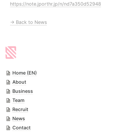
https://note.jporthr.jp/n/nd7a350d52948
→ Back to News
Home (EN)
About
Business
Team
Recruit
News
Contact