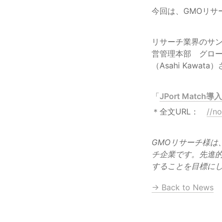
リサーチ業界のサ
営管理本部　グロー
「
JPort Matc
＊全文URL：　
//n
GMOリサーチ様は
チ企業です。先進的
することを目標に
→ Back to News