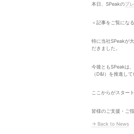
本日、SPeakの
プ
＜記事をご覧にな
特に当社SPeak
だきました。
今後ともSPeakは
（D&I）を推進し
ここからがスター
皆様のご支援・ご
→ Back to News