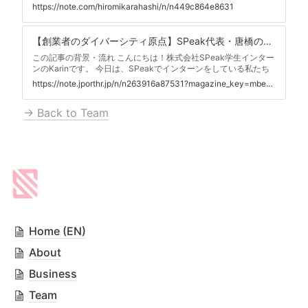
て過ごし、世
初めての大型ピッチイベント登壇で、『優勝』を目指しました
https://note.com/hiromikarahashi/n/n449c864e8631
が、結果は優勝・入賞もできず華麗に負けました。2023年6月29
日京都での、たった「６分」に至る道のりや気づきを備忘録とし
て書き留めておこうと思います。 LAUNCHPAD応募前「ピッチ
【創業者のダイバーシティ原点】SPeak代表・唐橋の人生を変えた出会い｜JPort (グローバル新卒特化型キャリアプラットフォーム）
より事業集中」 伝え方 0%｜スライド 1%｜心の余裕：ー 応募前
の完成度 これまで、若手外国人材のユーザー増加・コミュニティ
この記事の背景・流れ こんにちは！株式会社SPeak学生インター
のエンゲージメント高めること、企業ユーザーへの営業〜CS活動
ンのKarinです。 今日は、SPeakでインターンをしている私たち
と、採用活
がずっと気になっていたことを代表に取材しました！ もし、まだ
https://note.jporthr.jp/n/n263916a87531?magazine_key=mbe40ebe98733
代表・唐橋の自己紹介を見ていない方がいらっしゃいましたら、
こちらより代表の自己紹介①をご覧ください。 このnoteを読ん
→ Back to Team
で、みんなでざわざわしていた部分がありました。 ”例えるなら
「初恋のきた道」で有名になったチャン・ツィイー。なんか隣に
でかい男が一緒にいたけど、彼女に視線が釘付けに。 （まあ、と
りあえずピザ食べて飛行機のろう） そしてVermont州Burlington
空港行
Home (EN)
About
Business
Team