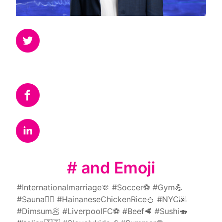
# and Emoji
#Internationalmarriage🫶 #Soccer⚽️ #Gym💪 
#Sauna🧖‍♀️ #HainaneseChickenRice🍚 #NYC🌆 
#Dimsum🥟 #LiverpoolFC⚽️ #Beef🥩 #Sushi🍣 