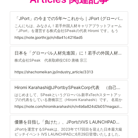
「JPort」の今までの5年〜これから｜JPort (グローバル新卒特化型キャリアプラットフォーム）
こんにちは、みなさん！若手外国人材キャリアプラットフォーム
「JPort」を運営する株式会社SPeakの代表 Hiromi です。もう
2024年も残すところ1ヶ月。みなさんの2024年はどんな１年でし
https://note.jporthr.jp/n/n8a41c4216ad5
たか？ 2024年は、当社にとって創業5年・資金調達完了・フルタ
イムメンバー2名から4名体制へとイベントが多かったため、創業
から5年の「今まで」をまとめ、最後に「これから」について書
日本を「グローバル人材先進国」に！若手の外国人材を支えるプラットフォームで誰もが安心できる社会インフラづくり
きます。 長いです！とても長いです😅 何回かに分けてお楽しみ
ください☕️ この会社の立ち上げは、私の人生の原体験に紐づいて
株式会社SPeak 代表取締役CEO 唐橋 宗三
いるため、まずは自己紹介から始めさせてください！ 自己紹介：
人生振り
https://shachomeikan.jp/industry_article/3313
Hiromi Karahashi@JPortbySPeakCorp代表 （自己紹介 ① 幼少期〜大学卒業・帰国）｜Hiromi Karahashi@JPortbySPeakcorp
はじめまして、SPeakというグローバル新卒xTechスタートアッ
プの代表をしている唐橋宗三（Hiromi Karahashi）です。 名前か
らすると女性？って思われることもおおいのですが、 小学校の時
https://note.com/hiromikarahashi/n/n4b6a824d2b05?magazine_key=mbe40ebe98733
のあだ名は「おやじ」。中学校・高校は「リーダー」。大学では
「ヒロミ」。男です。 ■ふつうの自己紹介 2019年4月に長年の思
いであった「日本をグローバルにしたい」という思いをビジネス
優勝を目指し「負けた」、JPortのIVS LAUNCHPADの一部始終｜Hiromi Karahashi@JPortbySPeakcorp
として実現するために株式会社SPeakを創業。2001年米国同時多
発テロの1カ月前に、日本の伝統的な進学高校を中退し、米国に単
JPortを運営するSPeakは、2023年で17回目を迎えた日本最大級
身留学。その後、8年間をバーモント州・ニューヨーク中心部に
ピッチイベント IVS LAUNCHPADに6月29日登壇いたしました。