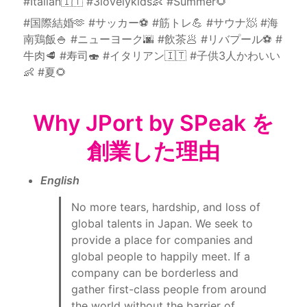
#Italian🇮🇹 #3lovelykids👶 #Summer🌻
#国際結婚🫶 #サッカー⚽️ #筋トレ💪 #サウナ🧖 #海
南鶏飯🍚 #ニューヨーク🌆 #飲茶🥟 #リバプール⚽️ #
牛肉🥩 #寿司🍣 #イタリアン🇮🇹 #子供3人かわいい
👶 #夏🌻
Why JPort by SPeak を
創業した理由
English
No more tears, hardship, and loss of 
global talents in Japan. We seek to 
provide a place for companies and 
global people to happily meet. If a 
company can be borderless and 
gather first-class people from around 
the world without the barrier of 