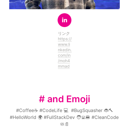
リンク
https://
www.li
nkedin.
com/in
/moh4
mmad
# and Emoji
#Coffee☕ #CodeLife 💻  #BugSquasher 🐞🔨
#HelloWorld 🌍 #FullStackDev 🧑‍💻🍔 #CleanCode 
🧼📄